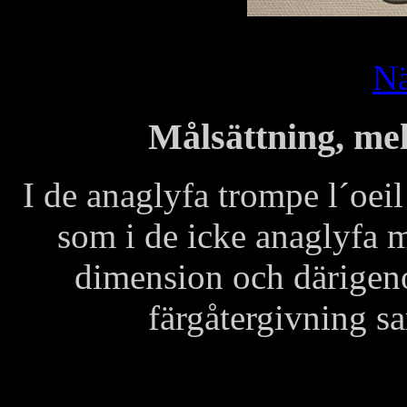
Nä
Målsättning, m
I de anaglyfa trompe l´oei
som i de icke anaglyfa me
dimension och därigen
färgåtergivning sa