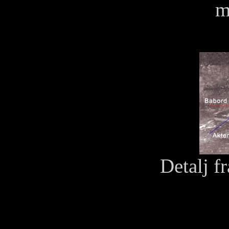
m
Detalj f